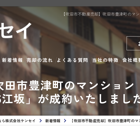
【吹田市不動産売却】吹田市豊津町のマン
新着情報
売却の流れ
よくある質問
当社の特徴
会社概
吹田市豊津町のマンション
戸建て
6江坂」が成約いたしまし
土地
マンション
なら株式会社ケンセイ
新着情報
【吹田市不動産売却】吹田市豊津町のマ
アパート